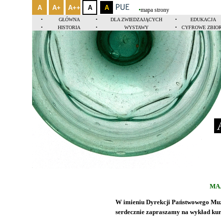
A
A+
A++
A
A
•
mapa strony
•
GŁÓWNA
•
DLA ZWIEDZAJĄCYCH
•
EDUKACJA
•
HISTORIA
•
WYSTAWY
•
CYFROWE ZBIO
Ak
MAJ
W imieniu Dyrekcji Państwowego Mu
serdecznie zapraszamy na wykład kur