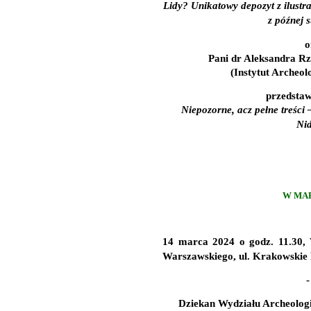
Lidy? Unikatowy depozyt z ilustra
z późnej s
o
Pani dr Aleksandra R
(Instytut Archeolo
przedstawi
Niepozorne, acz pełne treści 
Nid
W MAR
14 marca 2024
o
godz. 11.30
,
Warszawskiego, ul. Krakowskie 
-
Dziekan Wydziału Archeolog