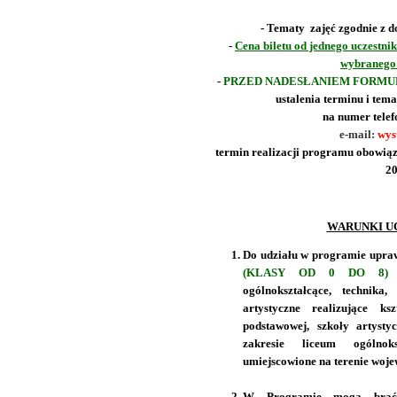
- Tematy zajęć zgodnie z 
-
Cena biletu od jednego uczestnik
wybranego 
-
PRZED NADESŁANIEM FORM
ustalenia terminu i tem
na numer telef
e-mail:
wys
termin realizacji programu obowiązu
20
WARUNKI U
Do udziału w programie upraw
(KLASY OD 0 DO 8) i
ogólnokształcące, technika
artystyczne realizujące ks
podstawowej, szkoły artysty
zakresie liceum ogólnok
umiejscowione na terenie woj
W Programie mogą brać 