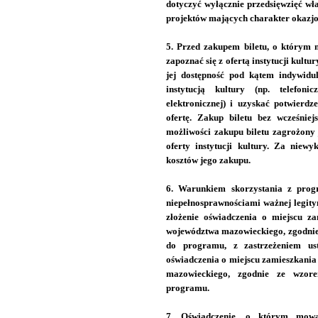
dotyczyć wyłącznie przedsięwzięć wła
projektów mających charakter okazjo
5. Przed zakupem biletu, o którym 
zapoznać się z ofertą instytucji kultury
jej dostępność pod kątem indywidul
instytucją kultury (np. telefon
elektronicznej) i uzyskać potwierdz
ofertę. Zakup biletu bez wcześniejs
możliwości zakupu biletu zagrożony 
oferty instytucji kultury. Za niewy
kosztów jego zakupu.
6. Warunkiem skorzystania z progr
niepełnosprawnościami ważnej legity
złożenie oświadczenia o miejscu za
województwa mazowieckiego, zgodnie
do programu, z zastrzeżeniem ust
oświadczenia o miejscu zamieszkania
mazowieckiego, zgodnie ze wzor
programu.
7. Oświadczenie, o którym mow