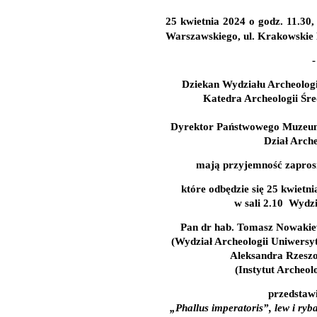
25 kwietnia 2024
o
godz. 11.30
,
Warszawskiego, ul. Krakowskie 
-
Dziekan Wydziału Archeolog
Katedra Archeologii Śre
Dyrektor Państwowego Muzeum
Dział Arche
mają przyjemność zapros
które odbędzie się
25 kwietn
w sali 2.10
Wydzi
Pan dr hab. Tomasz Nowakiew
(Wydział Archeologii Uniwers
Aleksandra Rzesz
(Instytut Archeolo
przedstawi
„Phallus imperatoris”, lew i ryba