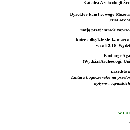
Katedra Archeologii Śre
Dyrektor Państwowego Muzeum
Dział Arche
mają przyjemność zapros
które odbędzie się
1
4 marca
w sali 2.10
Wydzi
Pani mgr Aga
(Wydział Archeologii Un
przedstawi
Kultura bogaczewska na przeło
wpływów rzymskich 
W LUT