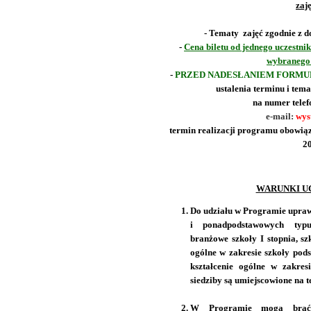
zaj
- Tematy zajęć zgodnie z 
-
Cena biletu od jednego uczestnik
wybranego 
-
PRZED NADESŁANIEM FORM
ustalenia terminu i tem
na numer telef
e-mail:
wys
termin realizacji programu obowiąz
20
WARUNKI U
Do udziału w Programie upraw
i ponadpodstawowych typu:
branżowe szkoły I stopnia, szk
ogólne w zakresie szkoły pods
kształcenie ogólne w zakres
siedziby są umiejscowione na
W Programie mogą brać 