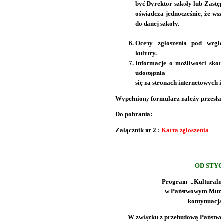
być Dyrektor szkoły lub Zast
oświadcza jednocześnie, że ws
do danej szkoły.
Oceny zgłoszenia pod wzgl
kultury.
Informacje o możliwości sko
udostępnia
się na stronach internetowych i
Wypełniony formularz należy przesła
Do pobrania:
Załącznik nr 2 :
Karta zgloszenia
OD STYC
Program „Kulturaln
w Państwowym Muz
kontynuacj
W związku z przebudową Państw