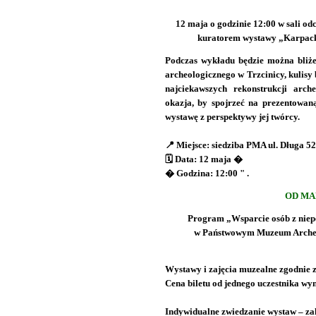
12 maja o godzinie 12:00 w sali od
kuratorem wystawy „Karpack
Podczas wykładu będzie można bliżej
archeologicznego w Trzcinicy, kulisy
najciekawszych rekonstrukcji arch
okazja, by spojrzeć na prezentowan
wystawę z perspektywy jej twórcy.
📍 Miejsce: siedziba PMA ul. Długa 5
🗓 Data: 12 maja �
� Godzina: 12:00 " .
OD MA
Program „Wsparcie osób z nie
w Państwowym Muzeum Archeo
Wystawy i zajęcia muzealne zgodnie 
Cena biletu od jednego uczestnika wyno
Indywidualne zwiedzanie wystaw – zak