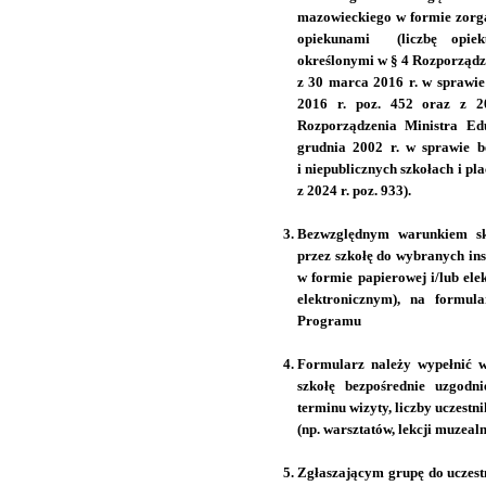
mazowieckiego w formie zorg
opiekunami (liczbę opiek
określonymi w § 4 Rozporządz
z 30 marca 2016 r. w sprawie
2016 r. poz. 452 oraz z 2
Rozporządzenia Ministra Ed
grudnia 2002 r. w sprawie b
i niepublicznych szkołach i pl
z 2024 r. poz. 933).
Bezwzględnym warunkiem sko
przez szkołę do wybranych ins
w formie papierowej i/lub el
elektronicznym), na formu
Programu
Formularz należy wypełnić 
szkołę bezpośrednie uzgodni
terminu wizyty, liczby uczestn
(np. warsztatów, lekcji muzealn
Zgłaszającym grupę do uczestn