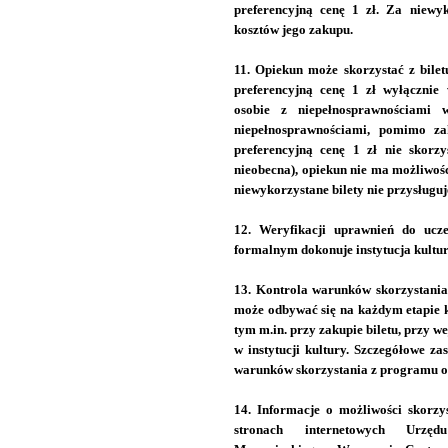
preferencyjną cenę 1 zł. Za niewyk
kosztów jego zakupu.
11. Opiekun może skorzystać z bil
preferencyjną cenę 1 zł wyłącznie 
osobie z niepełnosprawnościami w
niepełnosprawnościami, pomimo z
preferencyjną cenę 1 zł nie skorzys
nieobecna), opiekun nie ma możliwośc
niewykorzystane bilety nie przysługuj
12. Weryfikacji uprawnień do ucz
formalnym dokonuje instytucja kultur
13. Kontrola warunków skorzystania
może odbywać się na każdym etapie ko
tym m.in. przy zakupie biletu, przy we
w instytucji kultury. Szczegółowe z
warunków skorzystania z programu okr
14. Informacje o możliwości skorzy
stronach internetowych Urzęd