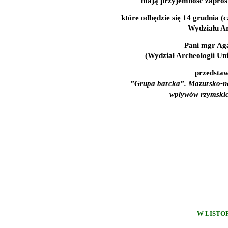
mają przyjemność zapros
które odbędzie się
14 grudnia (c
Wydziału A
Pani mgr Ag
(Wydział Archeologii Un
przedstawi
”Grupa barcka”. Mazursko-nat
wpływów rzymskic
W LISTOP