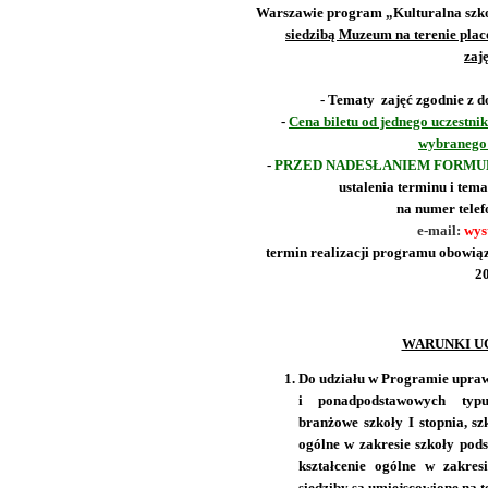
Warszawie program „Kulturalna szk
siedzibą Muzeum na terenie pla
zaj
- Tematy zajęć zgodnie z 
-
Cena biletu od jednego uczestnik
wybranego 
-
PRZED NADESŁANIEM FORM
ustalenia terminu i tem
na numer telef
e-mail:
wys
termin realizacji programu obowiąz
20
WARUNKI U
Do udziału w Programie upraw
i ponadpodstawowych typu:
branżowe szkoły I stopnia, szk
ogólne w zakresie szkoły pods
kształcenie ogólne w zakres
siedziby są umiejscowione na