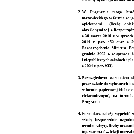
W Programie mogą brać 
mazowieckiego w formie zorg
opiekunami (liczbę opiek
określonymi w § 4 Rozporządz
z 30 marca 2016 r. w sprawie
2016 r. poz. 452 oraz z 2
Rozporządzenia Ministra Ed
grudnia 2002 r. w sprawie b
i niepublicznych szkołach i pl
z 2024 r. poz. 933).
Bezwzględnym warunkiem sko
przez szkołę do wybranych ins
w formie papierowej i/lub el
elektronicznym), na formu
Programu
Formularz należy wypełnić 
szkołę bezpośrednie uzgodni
terminu wizyty, liczby uczestn
(np. warsztatów, lekcji muzealn