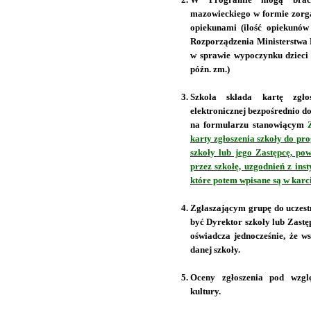
mazowieckiego w formie zorg
opiekunami (ilość opiekunó
Rozporządzenia Ministerstwa 
w sprawie wypoczynku dzieci i
późn. zm.)
Szkoła składa kartę zgło
elektronicznej bezpośrednio do
na formularzu stanowiącym
karty zgłoszenia szkoły do p
szkoły lub jego Zastępcę, p
przez szkołę, uzgodnień z inst
które potem wpisane są w karc
Zgłaszającym grupę do uczestn
być Dyrektor szkoły lub Zast
oświadcza jednocześnie, że w
danej szkoły.
Oceny zgłoszenia pod wzgl
kultury.