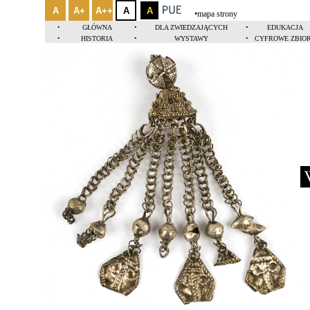
A
A+
A++
A
A
•
mapa strony
•
GŁÓWNA
•
DLA ZWIEDZAJĄCYCH
•
EDUKACJA
•
HISTORIA
•
WYSTAWY
•
CYFROWE ZBIO