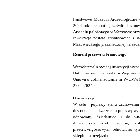
Państwowe Muzeum Archeologiczne w
2024 roku remontu prześwitu bramo
Arsenału położonego w Warszawie przy 
Inwestycja została sfinansowana z 
Mazowieckiego przeznaczonej na zadan
Remont prześwitu bramowego
Wartość zrealizowanej inwestycji wynos
Dofinansowanie ze środków Województ
Umowa o dofinansowanie nr W/UMWM
27.05.2024 r.
O inwestycji:
W celu poprawy stanu zachowania o
destrukcją, a także w celu poprawy w
odnowiony dziedziniec i do wn
drewnianych wrót, naprawę co
przeciwwilgociowym, odnowiono tyn
sklepieniu przejazdu.