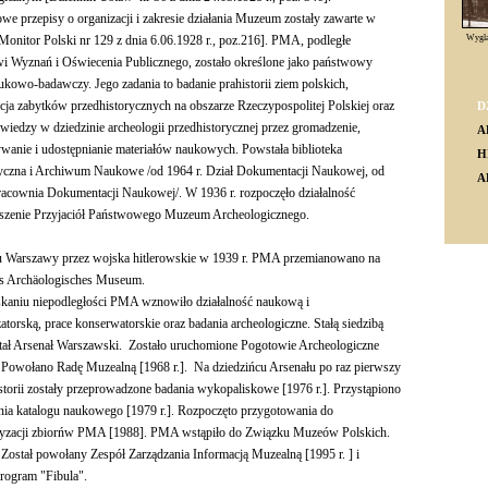
we przepisy o organizacji i zakresie działania Muzeum zostały zawarte w
[Monitor Polski nr 129 z dnia 6.06.1928 r., poz.216]. PMA, podległe
Wyglą
i Wyznań i Oświecenia Publicznego, zostało określone jako państwowy
ukowo-badawczy. Jego zadania to badanie prahistorii ziem polskich,
ja zabytków przedhistorycznych na obszarze Rzeczypospolitej Polskiej oraz
D
 wiedzy w dziedzinie archeologii przedhistorycznej przez gromadzenie,
A
anie i udostępnianie materiałów naukowych. Powstała biblioteka
H
styczna i Archiwum Naukowe /od 1964 r. Dział Dokumentacji Naukowej, od
A
racownia Dokumentacji Naukowej/. W 1936 r. rozpoczęło działalność
szenie Przyjaciół Państwowego Muzeum Archeologicznego.
iu Warszawy przez wojska hitlerowskie w 1939 r. PMA przemianowano na
hes Archäologisches Museum.
kaniu niepodległości PMA wznowiło działalność naukową i
atorską, prace konserwatorskie oraz badania archeologiczne. Stałą siedzibą
ał Arsenał Warszawski. Zostało uruchomione Pogotowie Archeologiczne
. Powołano Radę Muzealną [1968 r.]. Na dziedzińcu Arsenału po raz pierwszy
storii zostały przeprowadzone badania wykopaliskowe [1976 r.]. Przystąpiono
nia katalogu naukowego [1979 r.]. Rozpoczęto przygotowania do
yzacji zbiorńw PMA [1988]. PMA wstąpiło do Związku Muzeów Polskich.
. Został powołany Zespół Zarządzania Informacją Muzealną [1995 r. ] i
rogram "Fibula".