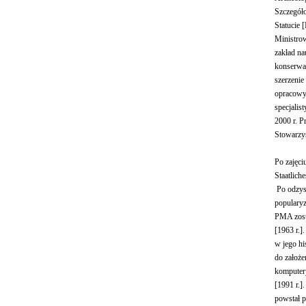
Szczegóło
Statucie 
Ministrow
zakład na
konserwac
szerzenie
opracowyw
specjali
2000 r. P
Stowarzy
Po zajęc
Staatlic
Po odzys
popularyz
PMA zost
[1963 r.]
w jego hi
do założe
komputer
[1991 r.]
powstał p