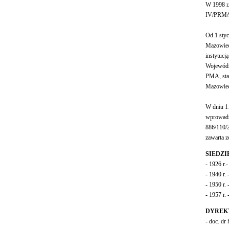
W 1998 r
IV/PRM/
Od 1 styc
Mazowiec
instytucj
Wojewódz
PMA, sta
Mazowieck
W dniu 1
wprowadz
886/110/
zawarta z
SIEDZI
-
1926 r.
- 1940 r
- 1950 r.
- 1957 r.
DYREK
- doc. dr