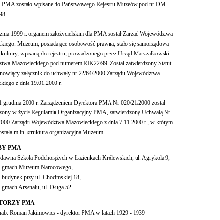
. PMA zostało wpisane do Państwowego Rejestru Muzeów pod nr DM -
98.
znia 1999 r. organem założycielskim dla PMA został Zarząd Województwa
kiego. Muzeum, posiadające osobowość prawną, stało się samorządową
ą kultury, wpisaną do rejestru, prowadzonego przez Urząd Marszałkowski
twa Mazowieckiego pod numerem RIK22/99. Został zatwierdzony Statut
nowiący załącznik do uchwały nr 22/64/2000 Zarządu Województwa
iego z dnia 19.01.2000 r.
1 grudnia 2000 r. Zarządzeniem Dyrektora PMA Nr 020/21/2000 został
ony w życie Regulamin Organizacyjny PMA, zatwierdzony Uchwałą Nr
2000 Zarządu Województwa Mazowieckiego z dnia 7.11.2000 r., w którym
ostała m.in. struktura organizacyjna Muzeum.
BY PMA
- dawna Szkoła Podchorążych w Łazienkach Królewskich, ul. Agrykola 9,
. - gmach Muzeum Narodowego,
 - budynek przy ul. Chocimskiej 18,
 - gmach Arsenału, ul. Długa 52.
TORZY PMA
 hab. Roman Jakimowicz - dyrektor PMA w latach 1929 - 1939