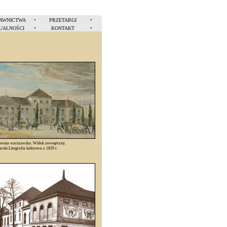
AWNICTWA
•
PRZETARGI
•
UALNOŚCI
•
KONTAKT
•
ownia warszawska. Widok zewnętrzny.
arski.Litografia kolorowa z 1829 r.