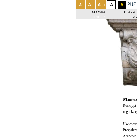
A
A+
A++
A
A
•
GŁÓWNA
•
DLA ZW
•
HISTORIA
•
WY
M
iniste
Reskrypt 
organizacj
Uwieńcze
Prezyden
Archeolog