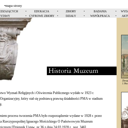
•
mapa strony
IEDZAJĄCYCH
•
EDUKACJA
•
ZBIORY
•
BADANIA
•
WYD
STAWY
•
CYFROWE ZBIORY
•
DZIAŁY
•
WSPÓŁPRACA
•
AKT
Historia muzeum
Zbroj
J. Piw
rstwo Wyznań Religijnych i Oświecenia Publicznego wydało w 1923 r.
Organizacyjny, który stał się podstawą prawną działalności PMA w stadium
i.
niem procesu tworzenia PMA było rozporządzenie wydane w 1928 r. przez
ta Rzeczypospolitej Ignacego Mościckiego O Państwowym Muzeum
icznym [Dziennik Ustaw nr 36 z dnia 24.03.1928 r., poz. 346].