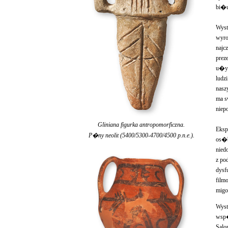
bi�u
Wyst
wyro
najc
prez
u�yt
ludz
nasz
ma s
niep
Gliniana figurka antropomorficzna.
Eksp
P�ny neolit (5400/5300-4700/4500 p.n.e.).
os�b
nied
z po
dysf
film
mig
Wyst
wsp�
Salo