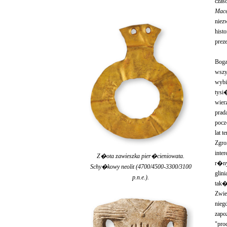
czas
Mace
niez
hist
prez
Boga
wszy
wybi
tysi
wier
prad
pocz
lat 
Zgro
inte
Z�ota zawieszka pier�cieniowata.
r�ny
Schy�kowy neolit (4700/4500-3300/3100
glini
p.n.e.).
tak�
Zwi
nieg
zapo
"pro