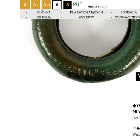
A
A+
A++
A
A
•
mapa strony
•
GŁÓWNA
•
DLA ZWIEDZAJĄCYCH
•
EDUKACJA
•
HISTORIA
•
WYSTAWY
•
CYFROWE ZBIO
�YC
PRA
(
od 
Pa�s
Wars