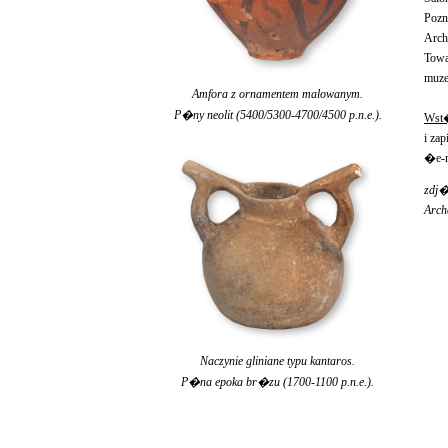
Pozn
Arch
Towa
muze
Amfora z ornamentem malowanym.
P�ny neolit (5400/5300-4700/4500 p.n.e.).
Wst�
i zap
�e-m
zdj�
Arch
Naczynie gliniane typu kantaros.
P�na epoka br�zu (1700-1100 p.n.e.).