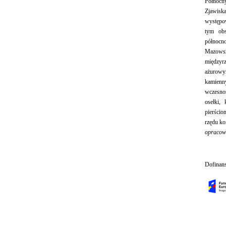
Północn
Zjawisk
występo
tym obs
północn
Mazowsz
międzyrz
ażurowy
kamienn
wczesnoś
osełki, 
pierścio
rzędu koń
opracow
Dofinan