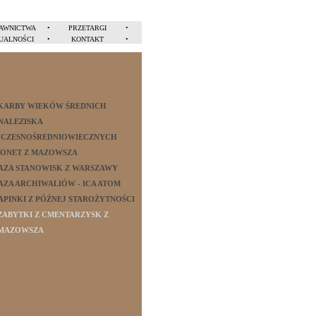
AWNICTWA
•
PRZETARGI
•
UALNOŚCI
•
KONTAKT
•
KARBY WIEKÓW ŚREDNICH
NALEZISKA
CZESNOŚREDNIOWIECZNYCH
ONET Z MAZOWSZA
AZA STANOWISK Z WARSZAWY
AZA ARCHIWALIÓW - ICA ATOM
APINKI Z PÓŹNEJ STAROŻYTNOŚCI
ZABYTKI Z CMENTARZYSK Z
MAZOWSZA