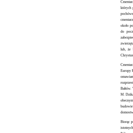
Cmentar
których 
pochówe
cmentar
około po
do pocz
zabezpi
zwierzęt
lub, że 
Chrystus
Cmentar
Europy P
omawia
rozprze
Bałtów. 
M. Dzik
obecnym
budowie 
domostw
Biorąc p
istotny