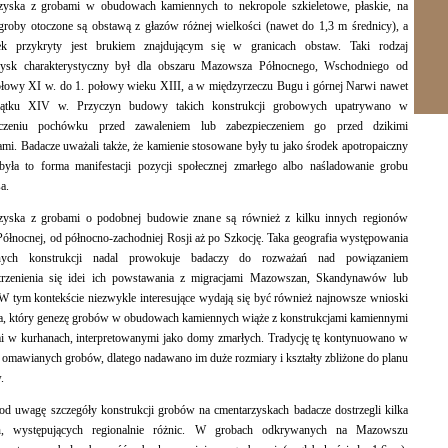
zyska z grobami w obudowach kamiennych to nekropole szkieletowe, płaskie, na
groby otoczone są obstawą z głazów różnej wielkości (nawet do 1,3 m średnicy), a
k przykryty jest brukiem znajdującym się w granicach obstaw. Taki rodzaj
zysk charakterystyczny był dla obszaru Mazowsza Północnego, Wschodniego od
łowy XI w. do 1. połowy wieku XIII, a w międzyrzeczu Bugu i górnej Narwi nawet
ątku XIV w. Przyczyn budowy takich konstrukcji grobowych upatrywano w
eczeniu pochówku przed zawaleniem lub zabezpieczeniem go przed dzikimi
ami. Badacze uważali także, że kamienie stosowane były tu jako środek apotropaiczny
była to forma manifestacji pozycji społecznej zmarłego albo naśladowanie grobu
a.
zyska z grobami o podobnej budowie znane są również z kilku innych regionów
ółnocnej, od północno-zachodniej Rosji aż po Szkocję. Taka geografia występowania
nych konstrukcji nadal prowokuje badaczy do rozważań nad powiązaniem
strzenienia się idei ich powstawania z migracjami Mazowszan, Skandynawów lub
W tym kontekście niezwykle interesujące wydają się być również najnowsze wnioski
a, który genezę grobów w obudowach kamiennych wiąże z konstrukcjami kamiennymi
i w kurhanach, interpretowanymi jako domy zmarłych. Tradycję tę kontynuowano w
omawianych grobów, dlatego nadawano im duże rozmiary i kształty zbliżone do planu
.
od uwagę szczegóły konstrukcji grobów na cmentarzyskach badacze dostrzegli kilka
ch, występujących regionalnie różnic. W grobach odkrywanych na Mazowszu