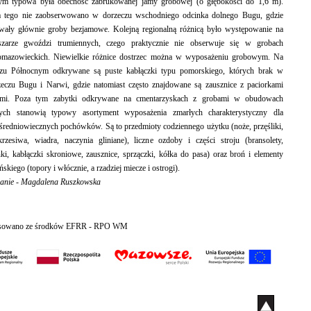
ym typowa była obecność zabrukowanej jamy grobowej (o głębokości do 1,6 m).
a tego nie zaobserwowano w dorzeczu wschodniego odcinka dolnego Bugu, gdzie
wały głównie groby bezjamowe. Kolejną regionalną różnicą było występowanie na
zarze gwoździ trumiennych, czego praktycznie nie obserwuje się w grobach
omazowieckich. Niewielkie różnice dostrzec można w wyposażeniu grobowym. Na
u Północnym odkrywane są puste kabłączki typu pomorskiego, których brak w
eczu Bugu i Narwi, gdzie natomiast często znajdowane są zausznice z paciorkami
mi. Poza tym zabytki odkrywane na cmentarzyskach z grobami w obudowach
ych stanowią typowy asortyment wyposażenia zmarłych charakterystyczny dla
redniowiecznych pochówków. Są to przedmioty codziennego użytku (noże, przęśliki,
krzesiwa, wiadra, naczynia gliniane), liczne ozdoby i części stroju (bransolety,
nki, kabłączki skroniowe, zausznice, sprzączki, kółka do pasa) oraz broń i elementy
skiego (topory i włócznie, a rzadziej miecze i ostrogi).
anie - Magdalena Ruszkowska
sowano ze środków EFRR - RPO WM