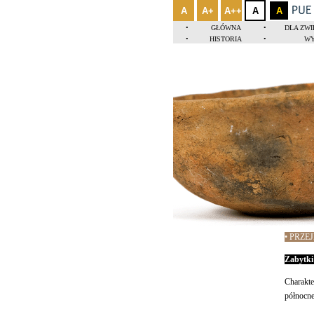
A
A+
A++
A
A
•
GŁÓWNA
•
DLA ZW
•
HISTORIA
•
WY
• PRZE
Zabytki
Charakt
północn