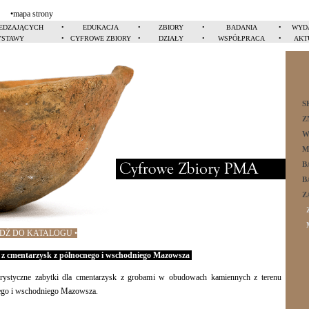
•
mapa strony
IEDZAJĄCYCH
•
EDUKACJA
•
ZBIORY
•
BADANIA
•
WYD
STAWY
•
CYFROWE ZBIORY
•
DZIAŁY
•
WSPÓŁPRACA
•
AKT
S
Z
W
M
B
B
Cyfrowe zbiory
Z
JDŹ DO KATALOGU •
 z cmentarzysk z północnego i wschodniego Mazowsza
erystyczne zabytki dla cmentarzysk z grobami w obudowach kamiennych z terenu
ego i wschodniego Mazowsza.