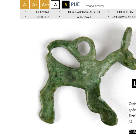
A
A+
A++
A
A
•
mapa strony
•
GŁÓWNA
•
DLA ZWIEDZAJĄCYCH
•
EDUKACJA
•
HISTORIA
•
WYSTAWY
•
CYFROWE ZBIO
Zapi
godz
Dzia
37
Godz