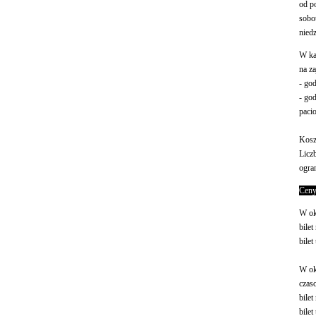
od p
sobo
nied
W k
na za
- go
- go
paci
Koszt
Licz
ogra
Ceny
W ok
bile
bile
W ok
czas
bile
bile