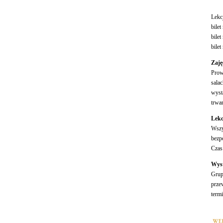
Lekcj
bilet
bilet
bilet
Zaję
Prow
sala
wyst
trwan
Lekc
Wszy
bezp
Czas
Wyst
Grup
prze
term