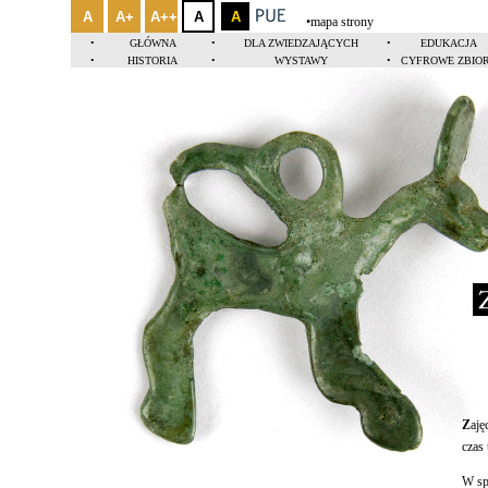
A
A+
A++
A
A
•
mapa strony
•
GŁÓWNA
•
DLA ZWIEDZAJĄCYCH
•
EDUKACJA
•
HISTORIA
•
WYSTAWY
•
CYFROWE ZBIO
Za
Z
aję
czas 
W sp