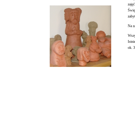
zajęć
Świę
zaby
Na za
Wszy
Istn
ok. 